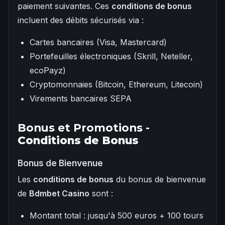
paiement suivantes. Ces
conditions de bonus
incluent des débits sécurisés via :
Cartes bancaires (Visa, Mastercard)
Portefeuilles électroniques (Skrill, Neteller,
ecoPayz)
Cryptomonnaies (Bitcoin, Ethereum, Litecoin)
Virements bancaires SEPA
Bonus et Promotions -
Conditions de Bonus
Bonus de Bienvenue
Les
conditions de bonus
du bonus de bienvenue
de
Bdmbet Casino
sont :
Montant total : jusqu'à 500 euros + 100 tours