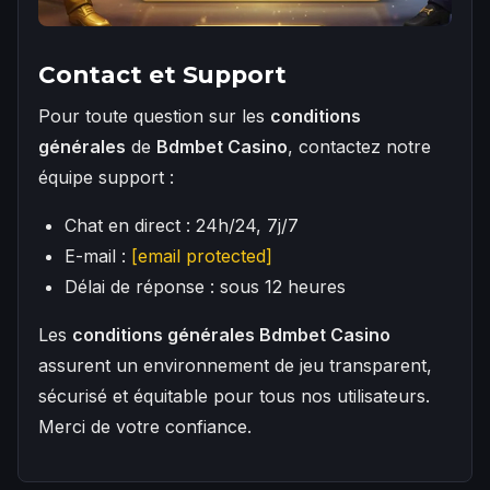
Contact et Support
Pour toute question sur les
conditions
générales
de
Bdmbet Casino
, contactez notre
équipe support :
Chat en direct : 24h/24, 7j/7
E-mail :
[email protected]
Délai de réponse : sous 12 heures
Les
conditions générales Bdmbet Casino
assurent un environnement de jeu transparent,
sécurisé et équitable pour tous nos utilisateurs.
Merci de votre confiance.