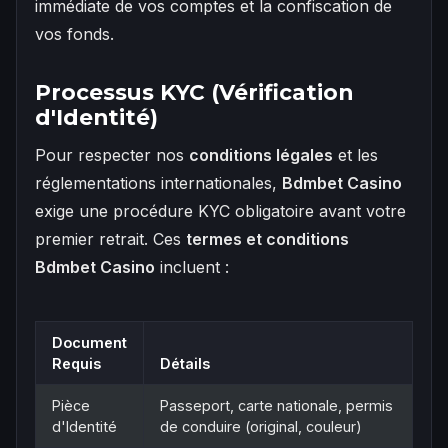
immédiate de vos comptes et la confiscation de
vos fonds.
Processus KYC (Vérification
d'Identité)
Pour respecter nos
conditions légales
et les
réglementations internationales,
Bdmbet Casino
exige une procédure KYC obligatoire avant votre
premier retrait. Ces
termes et conditions
Bdmbet Casino
incluent :
Document
Requis
Détails
Pièce
Passeport, carte nationale, permis
d'Identité
de conduire (original, couleur)