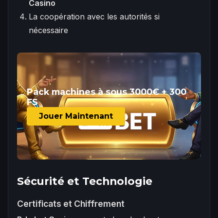
Casino
La coopération avec les autorités si
nécessaire
Pack machines à sous 3000€ + 300
FS
Jouer Maintenant
Sécurité et Technologie
Certificats et Chiffrement