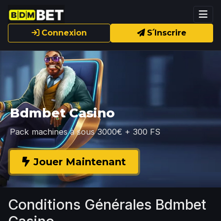
Connexion
S՛Inscrire
Bdmbet Casino
Pack machines à sous 3000€ + 300 FS
Jouer Maintenant
Conditions Générales Bdmbet