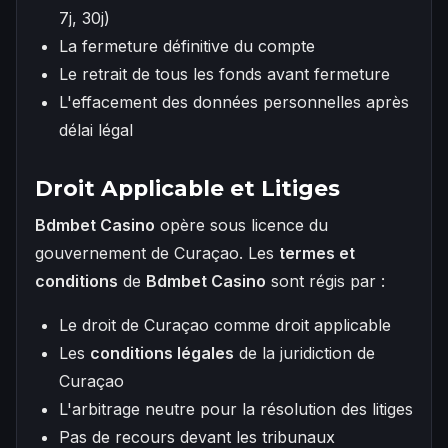
7j, 30j)
La fermeture définitive du compte
Le retrait de tous les fonds avant fermeture
L'effacement des données personnelles après
délai légal
Droit Applicable et Litiges
Bdmbet Casino
opère sous licence du
gouvernement de Curaçao. Les
termes et
conditions
de
Bdmbet Casino
sont régis par :
Le droit de Curaçao comme droit applicable
Les
conditions légales
de la juridiction de
Curaçao
L'arbitrage neutre pour la résolution des litiges
Pas de recours devant les tribunaux