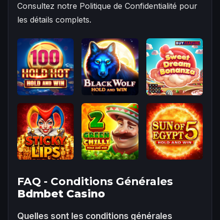
Consultez notre Politique de Confidentialité pour
les détails complets.
FAQ - Conditions Générales
Bdmbet Casino
Quelles sont les
conditions générales