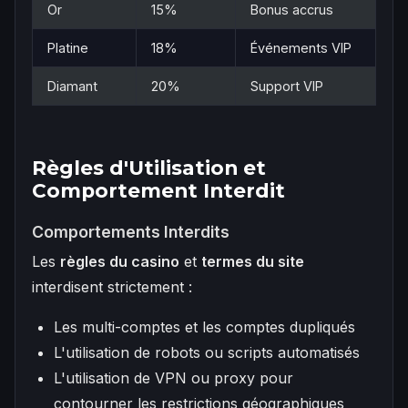
Or
15%
Bonus accrus
Platine
18%
Événements VIP
Diamant
20%
Support VIP
Règles d'Utilisation et
Comportement Interdit
Comportements Interdits
Les
règles du casino
et
termes du site
interdisent strictement :
Les multi-comptes et les comptes dupliqués
L'utilisation de robots ou scripts automatisés
L'utilisation de VPN ou proxy pour
contourner les restrictions géographiques